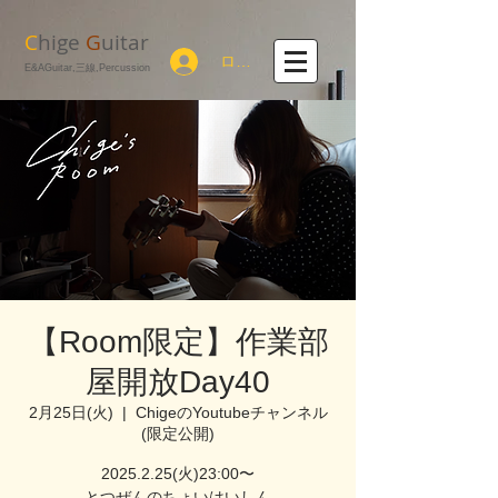
C
hige
G
uitar
ログイン
E&AGuitar,三線,Percussion
【Room限定】作業部
屋開放Day40
2月25日(火)
  |  
ChigeのYoutubeチャンネル
(限定公開)
2025.2.25(火)23:00〜
とつぜんのちょいはいしん