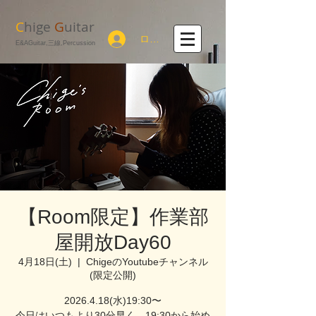
C
hige
G
uitar
ログイン
E&AGuitar,三線,Percussion
【Room限定】作業部
屋開放Day60
4月18日(土)
  |  
ChigeのYoutubeチャンネル
(限定公開)
2026.4.18(水)19:30〜
今日はいつもより30分早く、19:30から始め