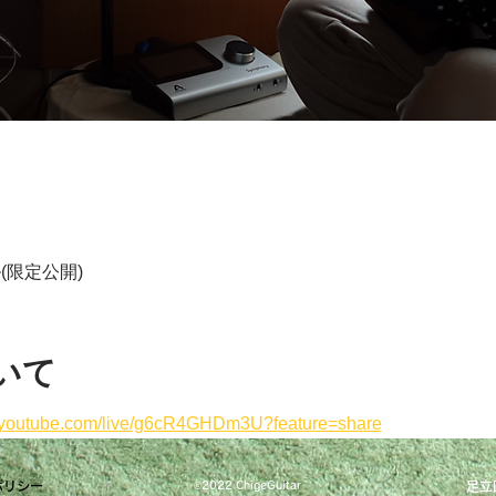
ル(限定公開)
いて
//youtube.com/live/g6cR4GHDm3U?feature=share
ポリシー
​©️2022 ChigeGuitar
足立