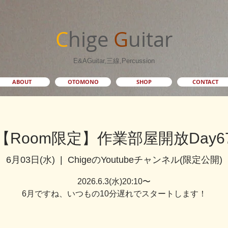
C
hige
G
uitar
E&AGuitar,三線,Percussion
ABOUT
OTOMONO
SHOP
CONTACT
【Room限定】作業部屋開放Day6
6月03日(水)
  |  
ChigeのYoutubeチャンネル(限定公開)
2026.6.3(水)20:10〜
6月ですね、いつもの10分遅れでスタートします！