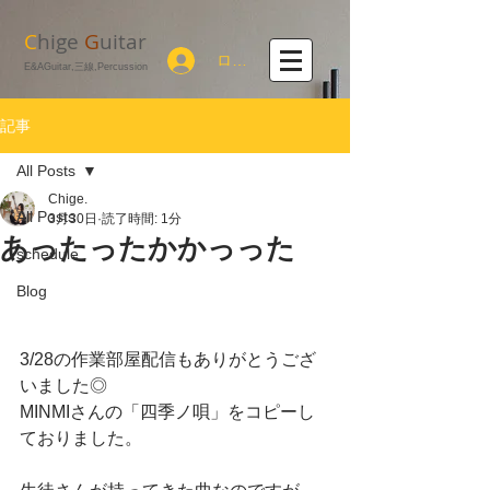
C
hige
G
uitar
ログイン
E&AGuitar,三線,Percussion
記事
All Posts
Chige.
All Posts
3月30日
読了時間: 1分
あったったかかっった
schedule
Blog
3/28の作業部屋配信もありがとうござ
いました◎
MINMIさんの「四季ノ唄」をコピーし
ておりました。