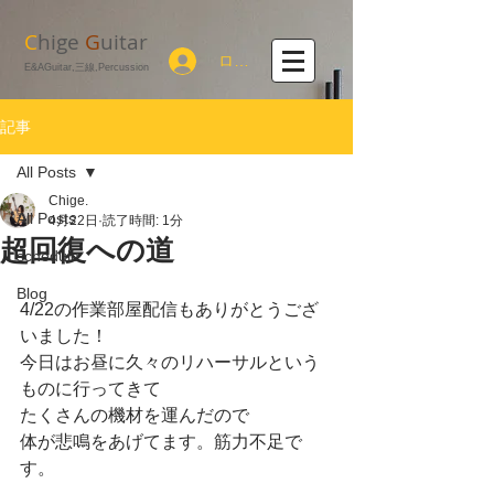
C
hige
G
uitar
ログイン
E&AGuitar,三線,Percussion
記事
All Posts
Chige.
All Posts
4月22日
読了時間: 1分
超回復への道
schedule
Blog
4/22の作業部屋配信もありがとうござ
いました！
今日はお昼に久々のリハーサルという
ものに行ってきて
たくさんの機材を運んだので
体が悲鳴をあげてます。筋力不足で
す。