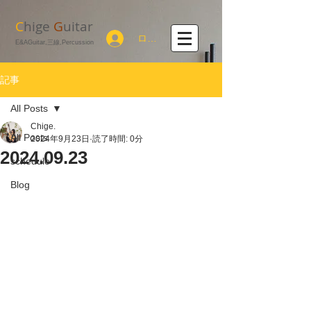
C
hige
G
uitar
ログイン
E&AGuitar,三線,Percussion
記事
All Posts
Chige.
All Posts
2024年9月23日
読了時間: 0分
2024.09.23
schedule
Blog