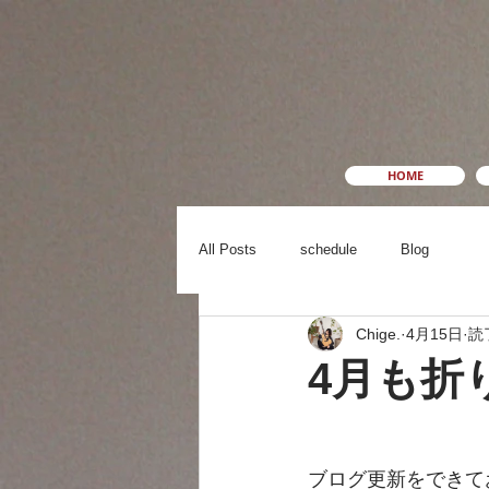
HOME
All Posts
schedule
Blog
Chige.
4月15日
読
4月も折
ブログ更新をできて