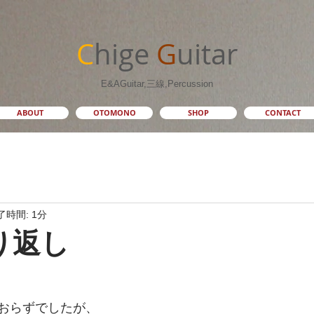
C
hige
G
uitar
E&AGuitar,三線,Percussion
ABOUT
OTOMONO
SHOP
CONTACT
了時間: 1分
り返し
おらずでしたが、