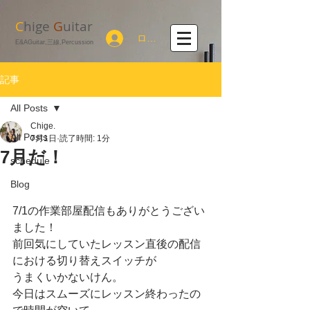
C
hige
G
uitar
ログイン
E&AGuitar,三線,Percussion
記事
All Posts
Chige.
All Posts
7月1日
読了時間: 1分
7月だ！
schedule
Blog
7/1の作業部屋配信もありがとうござい
ました！
前回気にしていたレッスン直後の配信
における切り替えスイッチが
うまくいかないけん。
今日はスムーズにレッスン終わったの