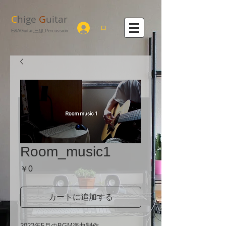
C
hige
G
uitar
ログイン
E&AGuitar,三線,Percussion
Room_music1
価
￥0
格
カートに追加する
2022年5月のBGM楽曲制作。